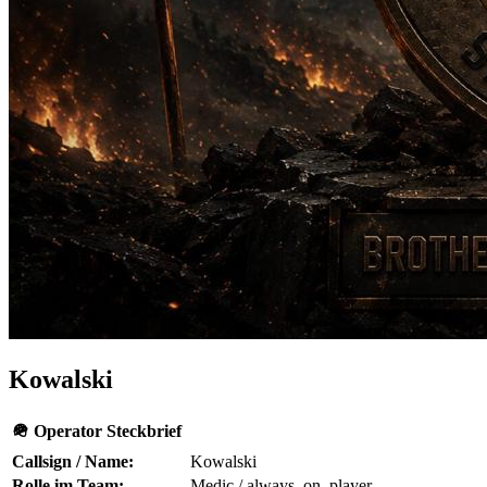
Kowalski
🪖 Operator Steckbrief
Callsign / Name:
Kowalski
Rolle im Team:
Medic / always_on_player